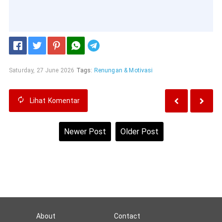
Telegram
Saturday, 27 June 2026
Tags:
Renungan & Motivasi
Lihat
Komentar
Newer Post
Older Post
Home
View web version
About
Contact