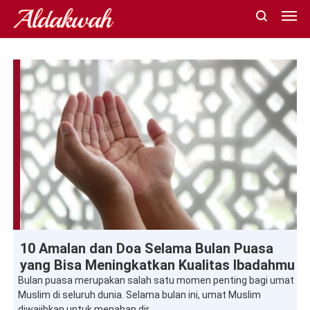
Aldakwah
Al-Quran
Doa
Dzikir
Ibadah
Iftar
Masjid
Puasa
Ramadan
10 Amalan dan Doa Selama Bulan Puasa
Shalat
Suhoor
Sunnah
Tadarus
Takbir
Taqwa
Zakat
yang Bisa Meningkatkan Kualitas Ibadahmu
Bulan puasa merupakan salah satu momen penting bagi umat
Muslim di seluruh dunia. Selama bulan ini, umat Muslim
diwajibkan untuk menahan dir...