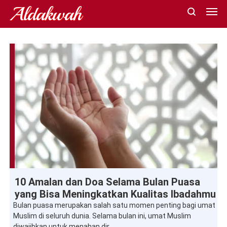
Aldakwah
Al-Quran
Doa
Dzikir
Ibadah
Iftar
Masjid
Puasa
Ramadan
10 Amalan dan Doa Selama Bulan Puasa
Shalat
Suhoor
Sunnah
Tadarus
Takbir
Taqwa
Zakat
yang Bisa Meningkatkan Kualitas Ibadahmu
Bulan puasa merupakan salah satu momen penting bagi umat
Muslim di seluruh dunia. Selama bulan ini, umat Muslim
diwajibkan untuk menahan dir...