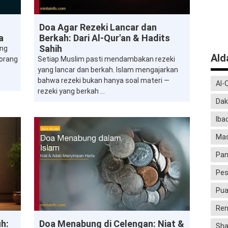
Doa
Doa Agar Rezeki Lancar dan
a
Berkah: Dari Al-Qur'an & Hadits
Sahih
ang
Al
eorang
Setiap Muslim pasti mendambakan rezeki
yang lancar dan berkah. Islam mengajarkan
bahwa rezeki bukan hanya soal materi —
Al-
rezeki yang berkah ...
Dak
Iba
Mas
Pan
Pes
Pu
Ren
Doa
h:
Doa Menabung di Celengan: Niat &
Sha