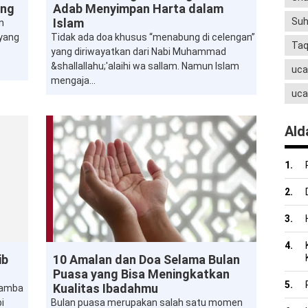
ung
Adab Menyimpan Harta dalam
Suh
Islam
n
 yang
Tidak ada doa khusus “menabung di celengan”
Ta
yang diriwayatkan dari Nabi Muhammad
&shallallahu;'alaihi wa sallam. Namun Islam
uca
mengaja...
uca
Ald
Al-Quran
Doa
Dzikir
Ibadah
Iftar
Masjid
ib
10 Amalan dan Doa Selama Bulan
Puasa
Ramadan
Shalat
Suhoor
Sunnah
Puasa yang Bisa Meningkatkan
Tadarus
Takbir
Taqwa
Zakat
Kualitas Ibadahmu
 hamba
i
Bulan puasa merupakan salah satu momen