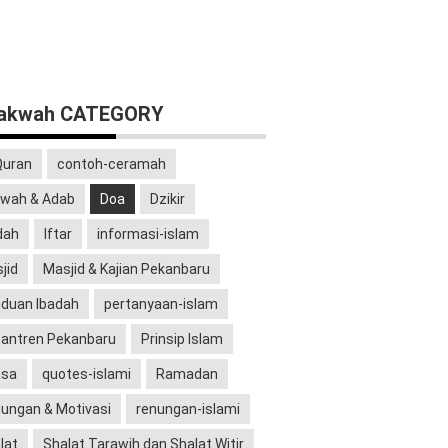
dakwah CATEGORY
Quran
contoh-ceramah
wah & Adab
Doa
Dzikir
dah
Iftar
informasi-islam
jid
Masjid & Kajian Pekanbaru
duan Ibadah
pertanyaan-islam
antren Pekanbaru
Prinsip Islam
asa
quotes-islami
Ramadan
ungan & Motivasi
renungan-islami
lat
Shalat Tarawih dan Shalat Witir