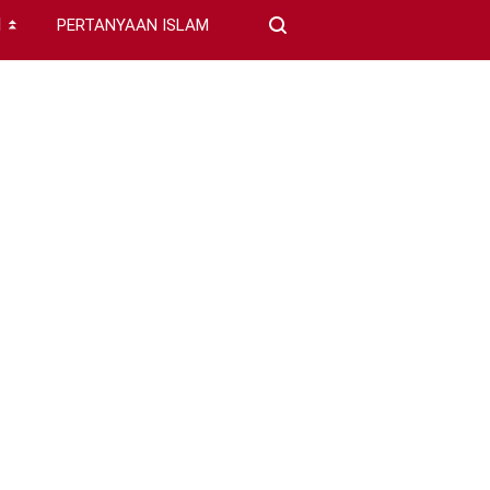
I
PERTANYAAN ISLAM
⏬