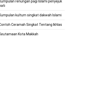
Kumpulan renungan pagi Islami penyejuk
hati
Kumpulan kultum singkat dakwah Islami
Contoh Ceramah Singkat Tentang Ikhlas
Keutamaan Kota Makkah