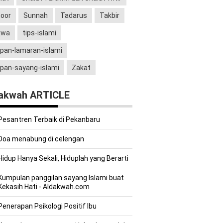
oor
Sunnah
Tadarus
Takbir
qwa
tips-islami
pan-lamaran-islami
pan-sayang-islami
Zakat
akwah ARTICLE
Pesantren Terbaik di Pekanbaru
Doa menabung di celengan
Hidup Hanya Sekali, Hiduplah yang Berarti
Kumpulan panggilan sayang Islami buat
Kekasih Hati - Aldakwah.com
Penerapan Psikologi Positif Ibu