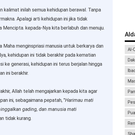
an kalimat inilah semua kehidupan berawal. Tanpa
makna. Apalagi arti kehidupan ini jika tidak
 Mencipta. kepada-Nya kita berlabuh dan menuju.
Al
Dia Maha menginspriasi manusia untuk berkarya dan
Al-
Nya, kehidupan ini tidak berakhir pada kematian
Dak
i ke generasi, kehidupan ini terus berjalan hingga
Iba
n ini berakhir.
Mas
khir, Allah telah mengajarkan kepada kita agar
Pan
upan ini, sebagaimana pepatah, "
Harimau mati
Pes
ninggalkan gading, dan manusia mati
Pu
an tidak kurang.
Ren
Sha