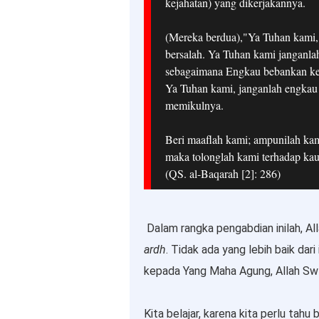
kejahatan) yang dikerjakannya.
(Mereka berdua),"Ya Tuhan kami,
bersalah. Ya Tuhan kami janganl
sebagaimana Engkau bebankan ke
Ya Tuhan kami, janganlah engkau
memikulnya.
Beri maaflah kami; ampunilah ka
maka tolonglah kami terhadap kau
(QS. al-Baqarah [2]: 286)
Dalam rangka pengabdian inilah, A
ardh
. Tidak ada yang lebih baik dar
kepada Yang Maha Agung, Allah Swt
Kita belajar, karena kita perlu tah