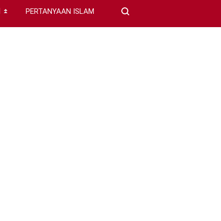
I
PERTANYAAN ISLAM
⏬