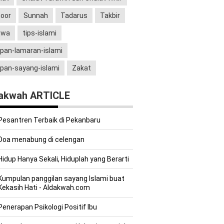
oor
Sunnah
Tadarus
Takbir
qwa
tips-islami
pan-lamaran-islami
pan-sayang-islami
Zakat
akwah ARTICLE
Pesantren Terbaik di Pekanbaru
Doa menabung di celengan
Hidup Hanya Sekali, Hiduplah yang Berarti
Kumpulan panggilan sayang Islami buat
Kekasih Hati - Aldakwah.com
Penerapan Psikologi Positif Ibu