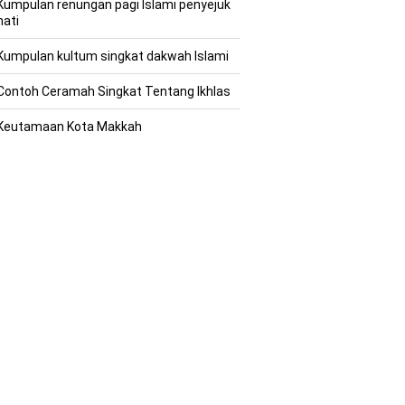
Kumpulan renungan pagi Islami penyejuk
hati
Kumpulan kultum singkat dakwah Islami
Contoh Ceramah Singkat Tentang Ikhlas
Keutamaan Kota Makkah