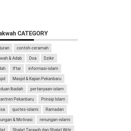
dakwah CATEGORY
Quran
contoh-ceramah
wah & Adab
Doa
Dzikir
dah
Iftar
informasi-islam
jid
Masjid & Kajian Pekanbaru
duan Ibadah
pertanyaan-islam
antren Pekanbaru
Prinsip Islam
asa
quotes-islami
Ramadan
ungan & Motivasi
renungan-islami
lat
Shalat Tarawih dan Shalat Witir