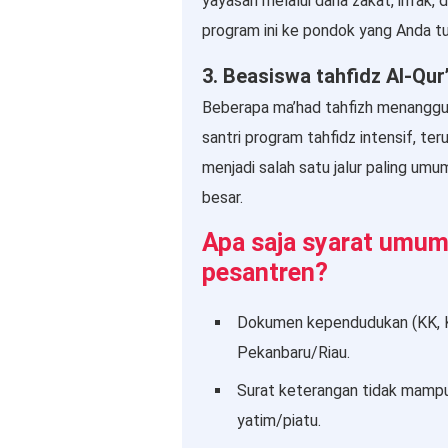
yayasan melalui dana zakat, infak,
program ini ke pondok yang Anda tu
3. Beasiswa tahfidz Al-Qur
Beberapa ma’had tahfizh menangg
santri program tahfidz intensif, te
menjadi salah satu jalur paling um
besar.
Apa saja syarat umu
pesantren?
Dokumen kependudukan (KK, KT
Pekanbaru/Riau.
Surat keterangan tidak mampu 
yatim/piatu.