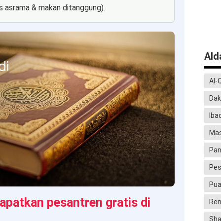
as asrama & makan ditanggung).
Al
Al-
Dak
Iba
Mas
Pan
Pes
Pu
patkan pesantren gratis di
Ren
Sha