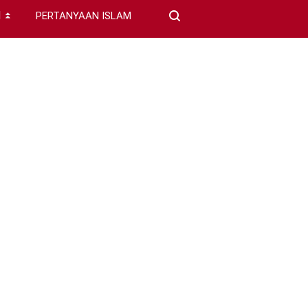
I
PERTANYAAN ISLAM
⏬