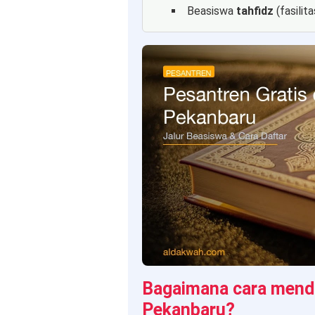
Beasiswa
tahfidz
(fasilit
Bagaimana cara menda
Pekanbaru?