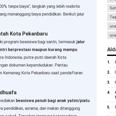
00% tanpa biaya”, langkah yang lebih realistis
Suh
ang menanggung biaya pendidikan. Berikut jalur
Ta
uca
ntah Kota Pekanbaru
uca
i program beasiswa bagi santri, termasuk
jalur
Ald
ntri berprestasi maupun kurang mampu
.
 Indonesia, putra-putri daerah Kota
engan dokumen kependudukan. Pantau
n Kemenag Kota Pekanbaru saat pendaftaran
 dhuafa
yediakan
beasiswa penuh bagi anak yatim/piatu
aya pendidikan, asrama, dan makan ditanggung