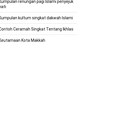
Kumpulan renungan pagi Islami penyejuk
hati
Kumpulan kultum singkat dakwah Islami
Contoh Ceramah Singkat Tentang Ikhlas
Keutamaan Kota Makkah