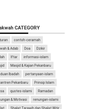
dakwah CATEGORY
Quran
contoh-ceramah
wah & Adab
Doa
Dzikir
dah
Iftar
informasi-islam
jid
Masjid & Kajian Pekanbaru
duan Ibadah
pertanyaan-islam
antren Pekanbaru
Prinsip Islam
asa
quotes-islami
Ramadan
ungan & Motivasi
renungan-islami
lat
Shalat Tarawih dan Shalat Witir