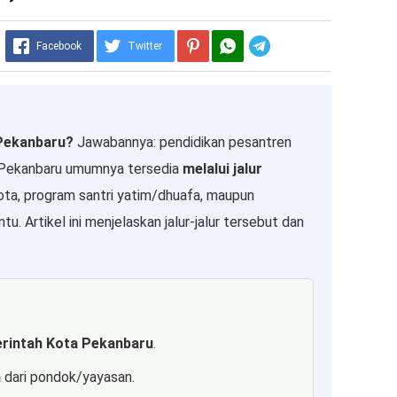
Telegram
Facebook
Twitter
 Pekanbaru?
Jawabannya: pendidikan pesantren
di Pekanbaru umumnya tersedia
melalui jalur
ota, program santri yatim/dhuafa, maupun
u. Artikel ini menjelaskan jalur-jalur tersebut dan
rintah Kota Pekanbaru
.
a
dari pondok/yayasan.