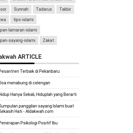
oor
Sunnah
Tadarus
Takbir
qwa
tips-islami
pan-lamaran-islami
pan-sayang-islami
Zakat
akwah ARTICLE
Pesantren Terbaik di Pekanbaru
Doa menabung di celengan
Hidup Hanya Sekali, Hiduplah yang Berarti
Kumpulan panggilan sayang Islami buat
Kekasih Hati - Aldakwah.com
Penerapan Psikologi Positif Ibu